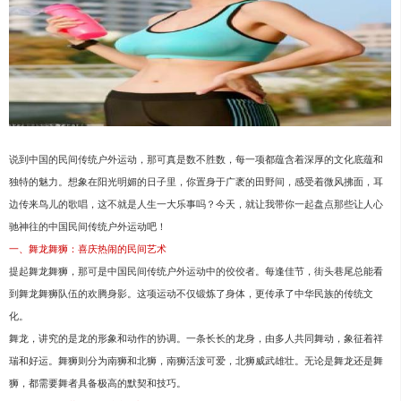
说到中国的民间传统户外运动，那可真是数不胜数，每一项都蕴含着深厚的文化底蕴和
独特的魅力。想象在阳光明媚的日子里，你置身于广袤的田野间，感受着微风拂面，耳
边传来鸟儿的歌唱，这不就是人生一大乐事吗？今天，就让我带你一起盘点那些让人心
驰神往的中国民间传统户外运动吧！
一、舞龙舞狮：喜庆热闹的民间艺术
提起舞龙舞狮，那可是中国民间传统户外运动中的佼佼者。每逢佳节，街头巷尾总能看
到舞龙舞狮队伍的欢腾身影。这项运动不仅锻炼了身体，更传承了中华民族的传统文
化。
舞龙，讲究的是龙的形象和动作的协调。一条长长的龙身，由多人共同舞动，象征着祥
瑞和好运。舞狮则分为南狮和北狮，南狮活泼可爱，北狮威武雄壮。无论是舞龙还是舞
狮，都需要舞者具备极高的默契和技巧。