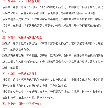
二、放风筝：蓝天下的诗意飞翔
放风筝，这项古老的户外运动，在我国有着悠久的历史。它不仅是一种娱乐活动，更是
一种艺术形式。在春风拂面的日子里，放飞风筝，仿佛能感受到那份自由和惬意。
放风筝需要一定的技巧，如何让风筝在空中翱翔，如何调整风筝的角度和速度，都是一
门学问。在我国，风筝的种类繁多，有燕子、蝴蝶、凤凰等，每一种都有其独特的韵
味。
三、踢毽子：轻松愉快的健身运动
踢毽子，这项看似简单的运动，却有着丰富的变化和技巧。它不仅能够锻炼身体，还能
培养人的协调性和耐心。
踢毽子有多种玩法，有单脚踢、双脚踢、连续踢等。在民间，踢毽子常常是孩子们的游
戏，也是老年人休闲的好方式。如今，踢毽子已经成为一项全民健身运动，受到了越来
越多人的喜爱。
四、抖空竹：传统技艺的传承
抖空竹，这项起源于唐代的民间传统运动，如今已经成为了非物质文化遗产。抖空竹需
要一定的技巧和耐心，它既能锻炼身体，又能陶冶情操。
抖空竹的动作优美，节奏感强，给人一种轻盈飘逸的感觉。在我国，抖空竹有着丰富的
流派和技巧，如北京抖空竹、天津抖空竹等。
五、划龙舟：团结协作的精神象征