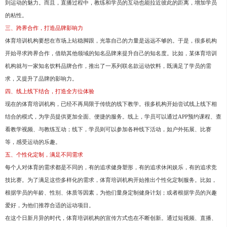
到运动的魅力。而且，直播过程中，教练和学员的互动也能拉近彼此的距离，增加学员
的粘性。
三、跨界合作，打造品牌影响力
体育培训机构要想在市场上站稳脚跟，光靠自己的力量是远远不够的。于是，很多机构
开始寻求跨界合作，借助其他领域的知名品牌来提升自己的知名度。比如，某体育培训
机构就与一家知名饮料品牌合作，推出了一系列联名款运动饮料，既满足了学员的需
求，又提升了品牌的影响力。
四、线上线下结合，打造全方位体验
现在的体育培训机构，已经不再局限于传统的线下教学。很多机构开始尝试线上线下相
结合的模式，为学员提供更加全面、便捷的服务。线上，学员可以通过APP预约课程、查
看教学视频、与教练互动；线下，学员则可以参加各种线下活动，如户外拓展、比赛
等，感受运动的乐趣。
五、个性化定制，满足不同需求
每个人对体育的需求都是不同的，有的追求健身塑形，有的追求休闲娱乐，有的追求竞
技比赛。为了满足这些多样化的需求，体育培训机构开始推出个性化定制服务。比如，
根据学员的年龄、性别、体质等因素，为他们量身定制健身计划；或者根据学员的兴趣
爱好，为他们推荐合适的运动项目。
在这个日新月异的时代，体育培训机构的宣传方式也在不断创新。通过短视频、直播、