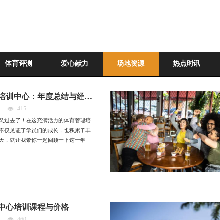
体育评测
爱心献力
场地资源
热点时讯
体育管理培训中心：年度总结与经验分享
415
又过去了！在这充满活力的体育管理培
不仅见证了学员们的成长，也积累了丰
天，就让我带你一起回顾一下这一年
中心培训课程与价格
460