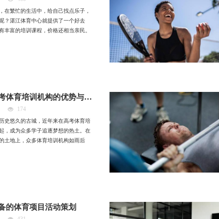
，在繁忙的生活中，给自己找点乐子，
呢？湛江体育中心就提供了一个好去
有丰富的培训课程，价格还相当亲民。
商丘市高考体育培训机构的优势与机遇
174
历史悠久的古城，近年来在高考体育培
起，成为众多学子追逐梦想的热土。在
的土地上，众多体育培训机构如雨后
备的体育项目活动策划