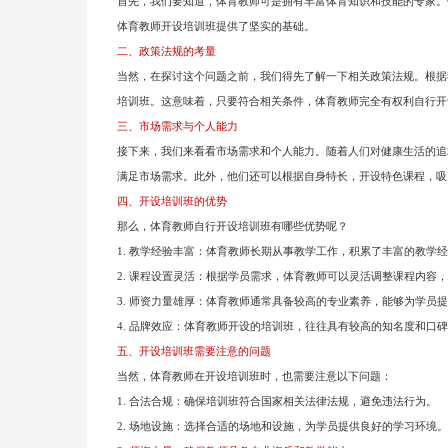
首先，我们要知道，体育教师可是拥有丰富体育知识和技能的专家。
体育教师开设培训班提供了坚实的基础。
二、政策法规的考量
当然，在探讨这个问题之前，我们得先了解一下相关政策法规。根据
培训班。这意味着，只要符合相关条件，体育教师完全有权利自行开
三、市场需求与个人能力
接下来，我们来看看市场需求和个人能力。随着人们对健康生活的追
满足市场需求。此外，他们还可以根据自身特长，开设特色课程，吸
四、开设培训班的优势
那么，体育教师自行开设培训班有哪些优势呢？
1. 教学经验丰富：体育教师长期从事教学工作，积累了丰富的教学
2. 课程设置灵活：根据学员需求，体育教师可以灵活调整课程内容
3. 师资力量雄厚：体育教师通常具备较高的专业素养，能够为学员
4. 品牌效应：体育教师开设的培训班，往往具有较高的知名度和口
五、开设培训班需要注意的问题
当然，体育教师在开设培训班时，也需要注意以下问题：
1. 合法合规：确保培训班符合国家相关法律法规，避免违法行为。
2. 场地设施：选择合适的场地和设施，为学员提供良好的学习环境。