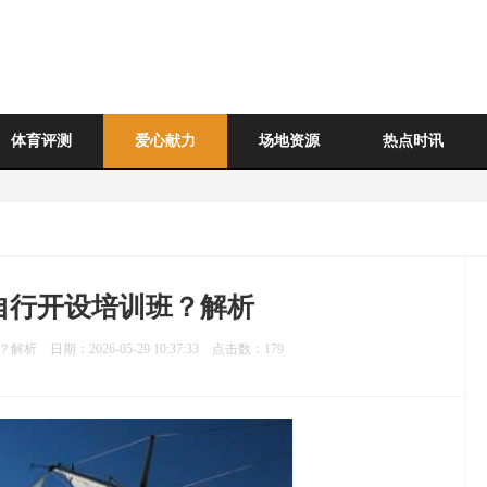
体育评测
爱心献力
场地资源
热点时讯
自行开设培训班？解析
日期：2026-05-29 10:37:33 点击数：
179