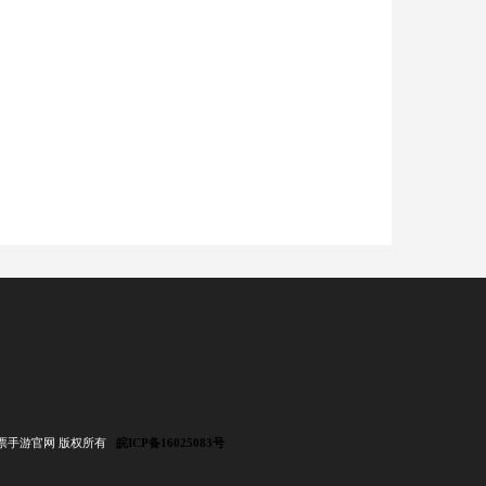
瑞彩票手游官网 版权所有
皖ICP备16025083号